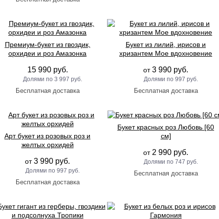
Премиум-букет из гвоздик,
Букет из лилий, ирисов и
орхидеи и роз Амазонка
хризантем Мое вдохновение
15 990 руб.
3 990 руб.
от
3 997 руб.
997 руб.
Букет красных роз Любовь [60
Арт букет из розовых роз и
см]
желтых орхидей
2 990 руб.
от
3 990 руб.
от
747 руб.
997 руб.