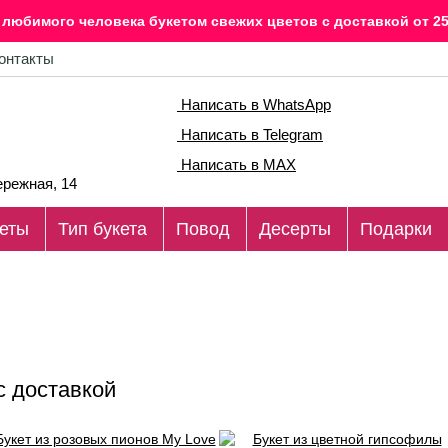
любимого человека букетом свежих цветов c доставкой от 25
онтакты
Написать в WhatsApp
Написать в Telegram
Написать в MAX
режная, 14
еты
Тип букета
Повод
Десерты
Подарки
с доставкой