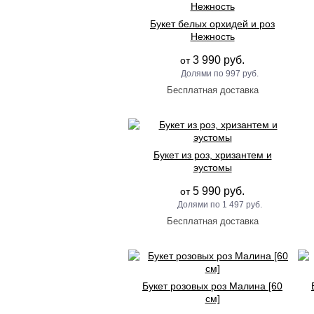
Букет белых орхидей и роз
Нежность
3 990 руб.
от
997 руб.
Букет из роз, хризантем и
эустомы
5 990 руб.
от
1 497 руб.
Букет розовых роз Малина [60
см]