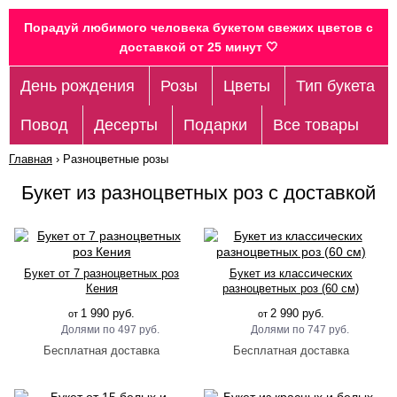
Порадуй любимого человека букетом свежих цветов c
доставкой от 25 минут 🤍
День рождения
Розы
Цветы
Тип букета
Повод
Десерты
Подарки
Все товары
Главная
›
Разноцветные розы
Букет из разноцветных роз с доставкой
Букет от 7 разноцветных роз
Букет из классических
Кения
разноцветных роз (60 см)
1 990 руб.
2 990 руб.
от
от
497 руб.
747 руб.