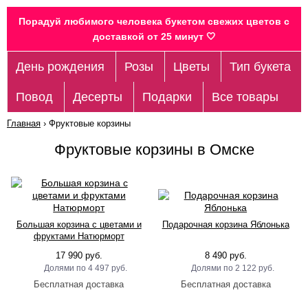
Порадуй любимого человека букетом свежих цветов c
доставкой от 25 минут 🤍
День рождения
Розы
Цветы
Тип букета
Повод
Десерты
Подарки
Все товары
Главная
›
Фруктовые корзины
Фруктовые корзины в Омске
Большая корзина с цветами и
Подарочная корзина Яблонька
фруктами Натюрморт
17 990 руб.
8 490 руб.
4 497 руб.
2 122 руб.