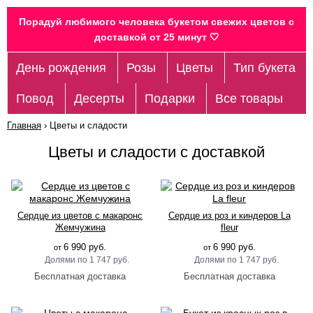
Порадуй любимого человека букетом свежих цветов c
доставкой от 25 минут 🤍
День рождения
Розы
Цветы
Тип букета
Повод
Десерты
Подарки
Все товары
Главная
›
Цветы и сладости
Цветы и сладости с доставкой
Сердце из цветов с макаронс
Сердце из роз и киндеров La
Жемчужина
fleur
6 990 руб.
6 990 руб.
от
от
1 747 руб.
1 747 руб.