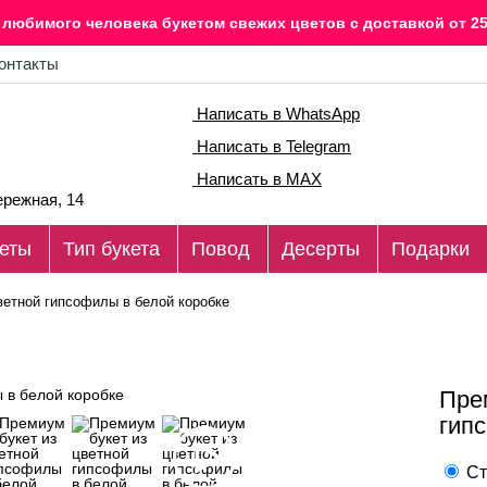
любимого человека букетом свежих цветов c доставкой от 25
онтакты
Написать в WhatsApp
Написать в Telegram
Написать в MAX
режная, 14
еты
Тип букета
Повод
Десерты
Подарки
ветной гипсофилы в белой коробке
Пре
гип
Ст