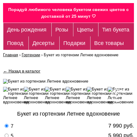
Порадуй любимого человека букетом свежих цветов c
доставкой от 25 минут 🤍
День рождения
Розы
Цветы
Тип букета
Повод
Десерты
Подарки
Все товары
Главная
›
Гортензии
›
Букет из гортензии Летнее вдохновение
← Назад в каталог
Букет из гортензии Летнее вдохновение
7 990 руб.
7
5 990 руб.
5