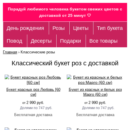
Порадуй любимого человека букетом свежих цветов c
доставкой от 25 минут 🤍
День рождения
Розы
Цветы
Тип букета
Повод
Десерты
Подарки
Все товары
Главная
›
Классические розы
Классический букет роз с доставкой
Букет красных роз Любовь [60
Букет из красных и белых роз
см]
Марго (60 см)
2 990 руб.
2 990 руб.
от
от
747 руб.
747 руб.