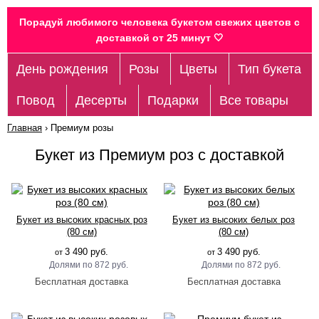
Порадуй любимого человека букетом свежих цветов c
доставкой от 25 минут 🤍
День рождения
Розы
Цветы
Тип букета
Повод
Десерты
Подарки
Все товары
Главная
›
Премиум розы
Букет из Премиум роз с доставкой
Букет из высоких красных роз
Букет из высоких белых роз
(80 см)
(80 см)
3 490 руб.
3 490 руб.
от
от
872 руб.
872 руб.