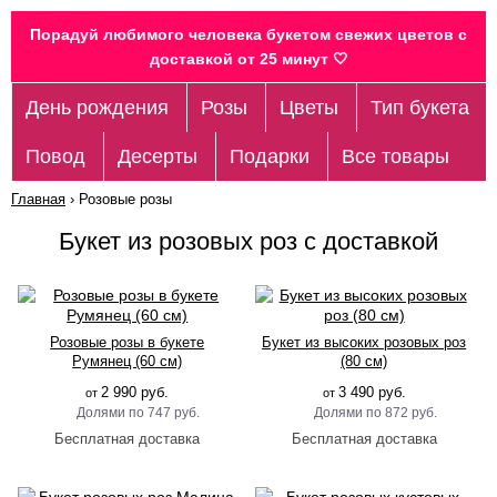
Порадуй любимого человека букетом свежих цветов c
доставкой от 25 минут 🤍
День рождения
Розы
Цветы
Тип букета
Повод
Десерты
Подарки
Все товары
Главная
›
Розовые розы
Букет из розовых роз с доставкой
Розовые розы в букете
Букет из высоких розовых роз
Румянец (60 см)
(80 см)
2 990 руб.
3 490 руб.
от
от
747 руб.
872 руб.