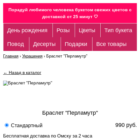
Порадуй любимого человека букетом свежих цветов c
доставкой от 25 минут 🤍
День рождения
Розы
Цветы
Тип букета
Повод
Десерты
Подарки
Все товары
Главная
›
Украшения
›
Браслет "Перламутр"
← Назад в каталог
Браслет "Перламутр"
990 руб.
Стандартный
Бесплатная доставка по Омску за 2 часа