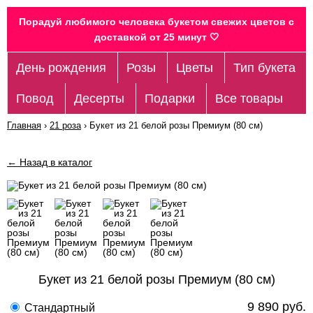
Порадуй любимого человека букетом свежих цветов c
доставкой от 25 минут 🤍
День рождения
Розы
Цветы
Тип букета
Повод
Десерты
Подарки
Все товары
Главная
›
21 роза
›
Букет из 21 белой розы Премиум (80 см)
← Назад в каталог
Букет из 21 белой розы Премиум (80 см)
9 890 руб.
Стандартный