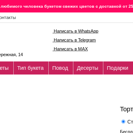
любимого человека букетом свежих цветов c доставкой от 25
онтакты
Написать в WhatsApp
Написать в Telegram
Написать в MAX
режная, 14
еты
Тип букета
Повод
Десерты
Подарки
Торт
Ст
Беспл