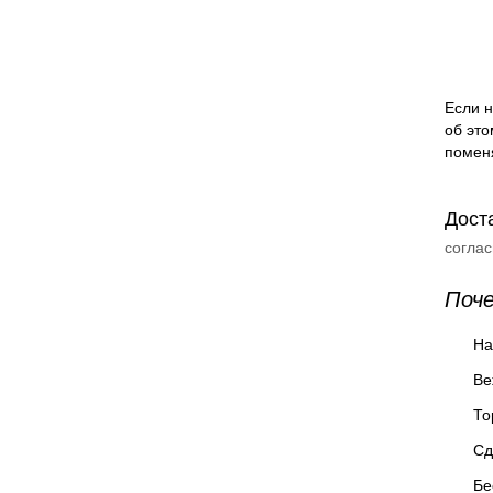
Если н
об это
помен
Дост
согла
Поч
На
Ве
То
Сд
Бе