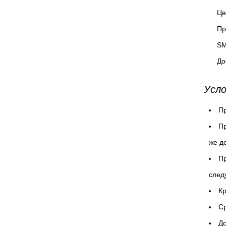
Цв
Пр
SM
До
Усло
Пр
Пр
же д
Пр
след
Кр
Cр
До