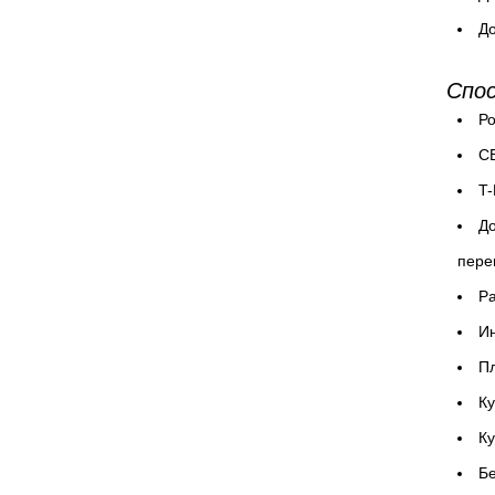
До
Спо
Ро
СБ
T-
До
пере
P
Ин
Пл
Ку
К
Бе