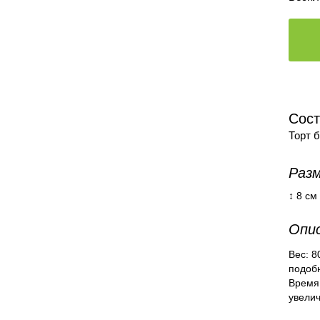
Сост
Торт 
Разм
↕ 8 см
Опис
Вес: 8
подобн
Время
увели