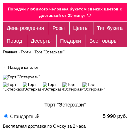
Порадуй любимого человека букетом свежих цветов c
доставкой от 25 минут 🤍
День рождения
Розы
Цветы
Тип букета
Повод
Десерты
Подарки
Все товары
Главная
›
Торты
›
Торт "Эстерхази"
← Назад в каталог
Торт "Эстерхази"
5 990 руб.
Стандартный
Бесплатная доставка по Омску за 2 часа