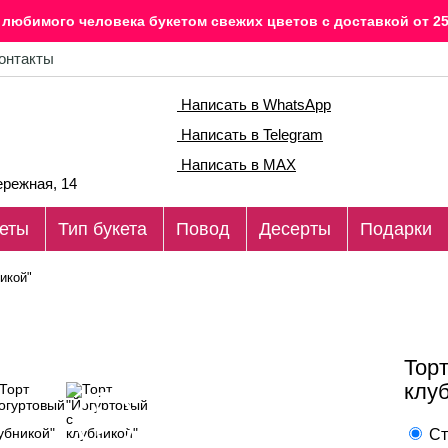
любимого человека букетом свежих цветов c доставкой от 25
онтакты
Написать в WhatsApp
Написать в Telegram
Написать в MAX
режная, 14
еты
Тип букета
Повод
Десерты
Подарки
икой"
Торт
клу
Ст