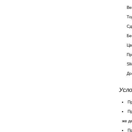
Ве
То
Сд
Бе
Цв
Пр
SM
До
Усло
Пр
Пр
же д
Пр