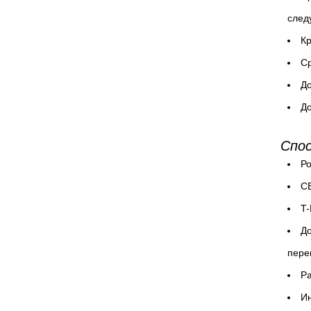
след
Кр
Cр
До
До
Спо
Ро
СБ
T-
До
пере
P
Ин