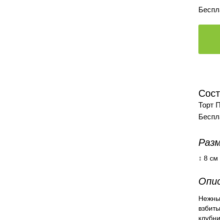
Беспл
Сост
Торт 
Беспл
Разм
↕ 8 см
Опис
Нежны
взбит
клубни