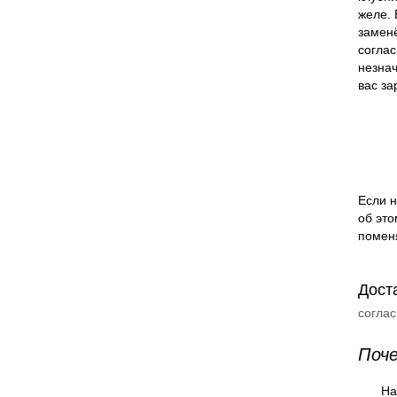
желе. 
заменё
соглас
незна
вас за
Если н
об это
помен
Дост
согла
Поч
На