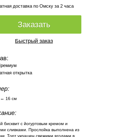
атная доставка по Омску за 2 часа
Заказать
Быстрый заказ
ав:
Премиум
атная открытка
ер:
 ↔ 16 см
ание:
й бисквит с йогуртовым кремом и
ыми сливками. Прослойка выполнена из
ки. Торт украшен свежими ягодами в