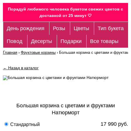
Порадуй любимого человека букетом свежих цветов c
доставкой от 25 минут 🤍
День рождения
Розы
Цветы
Тип букета
Повод
Десерты
Подарки
Все товары
Главная
›
Фруктовые корзины
›
Большая корзина с цветами и фруктам
← Назад в каталог
Большая корзина с цветами и фруктами
Натюрморт
17 990 руб.
Стандартный