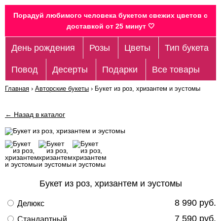
Порадуй любимого человека букетом свежих цветов c
доставкой от 25 минут 🤍
День рождения
Розы
Цветы
Тип букета
Повод
Десерты
Подарки
Все товары
Главная
›
Авторские букеты
›
Букет из роз, хризантем и эустомы
← Назад в каталог
Букет из роз, хризантем и эустомы
8 990 руб.
Делюкс
7 590 руб.
Стандартный