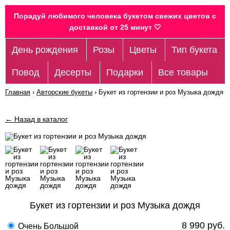
Порадуй любимого человека букетом свежих цветов c
доставкой от 25 минут 🤍
День рождения
Розы
Цветы
Тип букета
Повод
Десерты
Подарки
Все товары
Главная
›
Авторские букеты
›
Букет из гортензии и роз Музыка дождя
← Назад в каталог
Букет из гортензии и роз Музыка дождя
8 990 руб.
Очень Большой