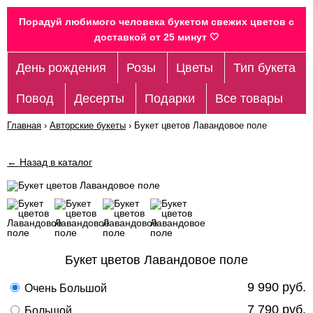
Порадуй любимого человека букетом свежих цветов c
доставкой от 25 минут 🤍
День рождения
Розы
Цветы
Тип букета
Повод
Десерты
Подарки
Все товары
Главная
›
Авторские букеты
›
Букет цветов Лавандовое поле
← Назад в каталог
Букет цветов Лавандовое поле
9 990 руб.
Очень Большой
7 790 руб.
Большой