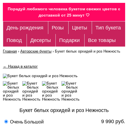
Порадуй любимого человека букетом свежих цветов c
доставкой от 25 минут 🤍
День рождения
Розы
Цветы
Тип букета
Повод
Десерты
Подарки
Все товары
Главная
›
Авторские букеты
›
Букет белых орхидей и роз Нежность
← Назад в каталог
Букет белых орхидей и роз Нежность
9 990 руб.
Очень Большой