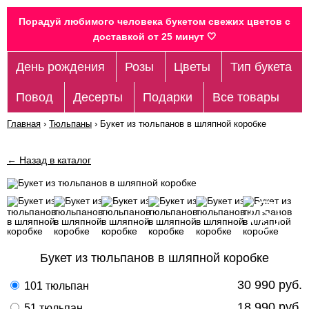
Порадуй любимого человека букетом свежих цветов c
доставкой от 25 минут 🤍
День рождения
Розы
Цветы
Тип букета
Повод
Десерты
Подарки
Все товары
Главная
›
Тюльпаны
›
Букет из тюльпанов в шляпной коробке
← Назад в каталог
Букет из тюльпанов в шляпной коробке
30 990 руб.
101 тюльпан
18 990 руб.
51 тюльпан