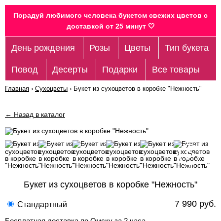
Порадуй любимого человека букетом свежих цветов c
доставкой от 25 минут 🤍
День рождения
Розы
Цветы
Тип букета
Повод
Десерты
Подарки
Все товары
Главная
›
Сухоцветы
›
Букет из сухоцветов в коробке "Нежность"
← Назад в каталог
Букет из сухоцветов в коробке "Нежность"
7 990 руб.
Стандартный
Бесплатная доставка по Омску за 2 часа