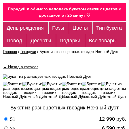
Порадуй любимого человека букетом свежих цветов c
доставкой от 25 минут 🤍
День рождения
Розы
Цветы
Тип букета
Повод
Десерты
Подарки
Все товары
Главная
›
Гвоздики
›
Букет из разноцветных гвоздик Нежный Дуэт
← Назад в каталог
Букет из разноцветных гвоздик Нежный Дуэт
12 990 руб.
51
6 590 руб.
25