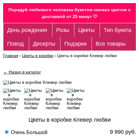
Порадуй любимого человека букетом свежих цветов c
доставкой от 25 минут 🤍
День рождения
Розы
Цветы
Тип букета
Повод
Десерты
Подарки
Все товары
Главная
›
Цветы в коробке
›
Цветы в коробке Клевер любви
← Назад в каталог
Цветы в коробке Клевер любви
9 990 руб.
Очень Большой