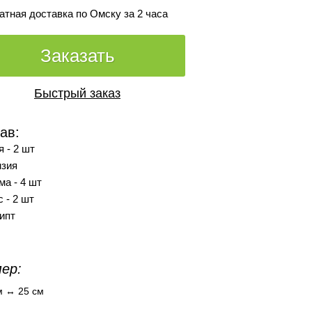
атная доставка по Омску за 2 часа
Заказать
Быстрый заказ
ав:
 - 2 шт
нзия
ма - 4 шт
 - 2 шт
ипт
ер:
м ↔ 25 см