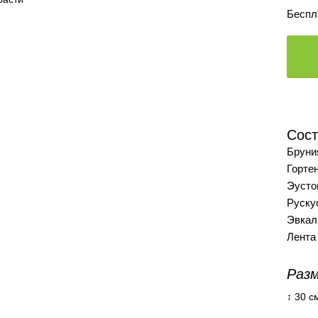
Беспл
Сост
Бруния
Горте
Эусто
Рускус
Эвкал
Лента
Разм
↕ 30 с