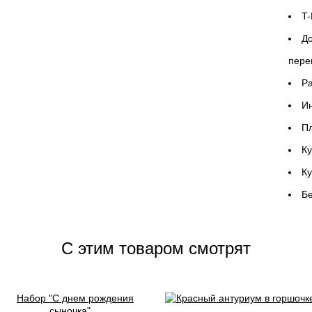
T-
До
пере
P
Ин
Пл
Ку
К
Бе
C этим товаром смотрят