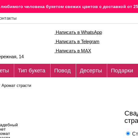
любимого человека букетом свежих цветов c доставкой от 25
онтакты
Написать в WhatsApp
Написать в Telegram
Написать в MAX
режная, 14
еты
Тип букета
Повод
Десерты
Подарки
 Аромат страсти
Сва
стр
Ст