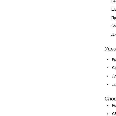
Бе
Ша
Пр
SM
До
Усло
Кр
Cр
До
До
Спо
Ро
СБ