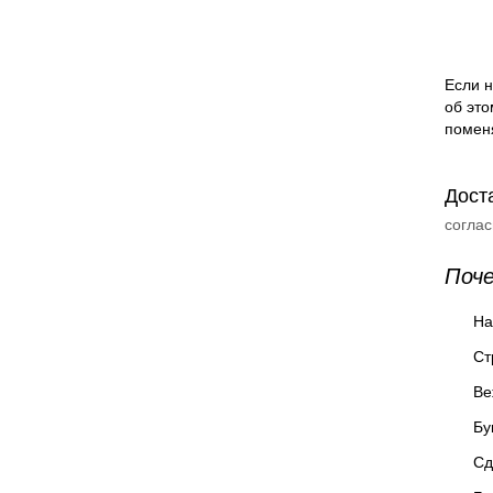
Если н
об это
помен
Дост
согла
Поч
На
Ст
Ве
Бу
Сд