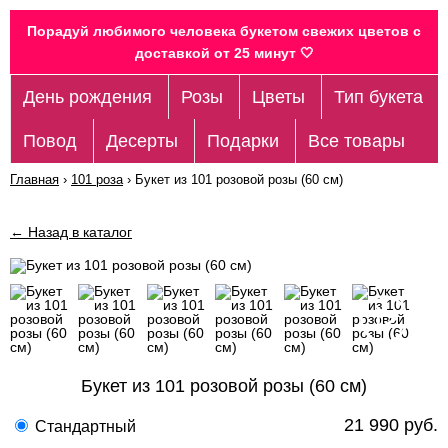
Порадуй любимого человека букетом свежих цветов c
доставкой от 25 минут 🤍
День рождения
Розы
Цветы
Тип букета
Повод
Десерты
Подарки
Все товары
Главная
›
101 роза
›
Букет из 101 розовой розы (60 см)
← Назад в каталог
Букет из 101 розовой розы (60 см)
21 990 руб.
Стандартный