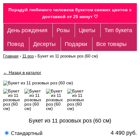
Порадуй любимого человека букетом свежих цветов c
доставкой от 25 минут 🤍
День рождения
Розы
Цветы
Тип букета
Повод
Десерты
Подарки
Все товары
Главная
›
11 роз
›
Букет из 11 розовых роз (60 см)
← Назад в каталог
Букет из 11 розовых роз (60 см)
4 490 руб.
Стандартный