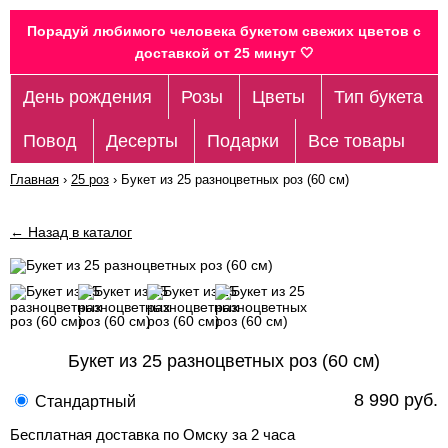
Порадуй любимого человека букетом свежих цветов c
доставкой от 25 минут 🤍
День рождения
Розы
Цветы
Тип букета
Повод
Десерты
Подарки
Все товары
Главная
›
25 роз
›
Букет из 25 разноцветных роз (60 см)
← Назад в каталог
Букет из 25 разноцветных роз (60 см)
8 990 руб.
Стандартный
Бесплатная доставка по Омску за 2 часа