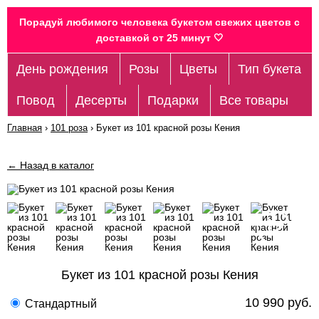
Порадуй любимого человека букетом свежих цветов c
доставкой от 25 минут 🤍
День рождения
Розы
Цветы
Тип букета
Повод
Десерты
Подарки
Все товары
Главная
›
101 роза
›
Букет из 101 красной розы Кения
← Назад в каталог
Букет из 101 красной розы Кения
10 990 руб.
Стандартный