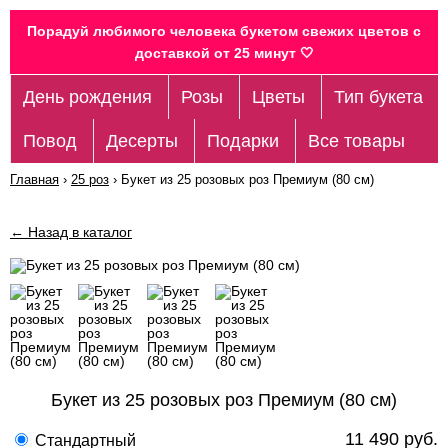
Порадуй любимого человека букетом свежих цветов c
доставкой от 25 минут 🤍
День рождения
Розы
Цветы
Тип букета
Повод
Десерты
Подарки
Все товары
Главная
›
25 роз
›
Букет из 25 розовых роз Премиум (80 см)
← Назад в каталог
Букет из 25 розовых роз Премиум (80 см)
11 490 руб.
Стандартный