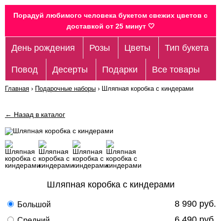
Порадуй любимого человека букетом свежих цветов c
доставкой от 25 минут 🤍
День рождения
Розы
Цветы
Тип букета
Повод
Десерты
Подарки
Все товары
Главная
›
Подарочные наборы
›
Шляпная коробка с киндерами
← Назад в каталог
Шляпная коробка с киндерами
8 990 руб.
Большой
6 490 руб.
Средний