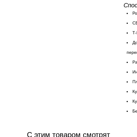
Спо
Ро
СБ
T-
До
пере
P
Ин
Пл
Ку
К
Бе
C этим товаром смотрят