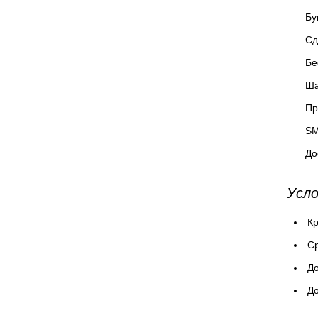
Бу
Сд
Бе
Ша
Пр
SM
До
Усло
Кр
Cр
До
До