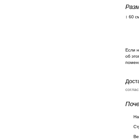
Разм
↕ 60 с
Если н
об это
помен
Дост
согла
Поч
На
Ст
Ве