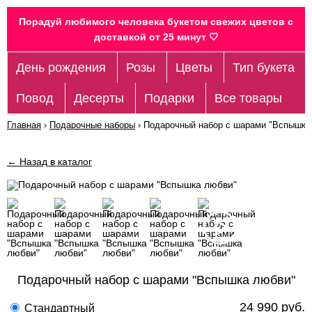
Порадуй любимого человека букетом свежих цветов c
доставкой от 25 минут 🤍
День рождения
Розы
Цветы
Тип букета
Повод
Десерты
Подарки
Все товары
Главная
›
Подарочные наборы
›
Подарочный набор с шарами "Вспышка
← Назад в каталог
Подарочный набор с шарами "Вспышка любви"
24 990 руб.
Стандартный