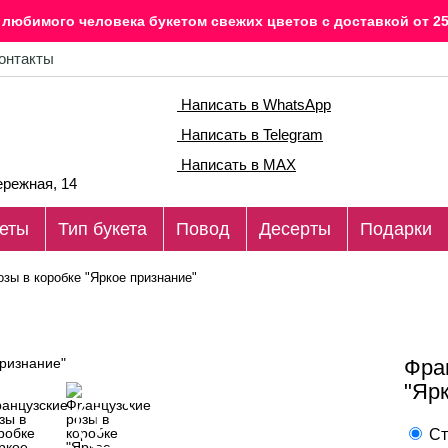
любимого человека букетом свежих цветов c доставкой от 25
онтакты
Написать в WhatsApp
Написать в Telegram
Написать в MAX
режная, 14
еты
Тип букета
Повод
Десерты
Подарки
зы в коробке "Яркое признание"
Фра
"Яр
Ст