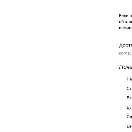
Если н
об это
помен
Дост
согла
Поч
На
Ст
Ве
Бу
Сд
Бе