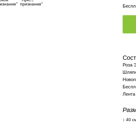
Беспл
Сост
Роза Э
Шляпн
Новог
Беспл
Лента 
Разм
↕ 40 с