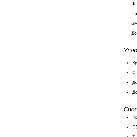
Ша
Пр
SM
До
Усло
Кр
Cр
До
До
Спо
Ро
СБ
T-