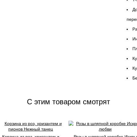
До
пере
P
Ин
Пл
Ку
К
Бе
C этим товаром смотрят
Корзина из роз, хризантем и
Розы в шляпной коробке Искры