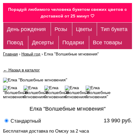
Порадуй любимого человека букетом свежих цветов c
доставкой от 25 минут 🤍
День рождения
Розы
Цветы
Тип букета
Повод
Десерты
Подарки
Все товары
Главная
›
Новый год
›
Елка "Волшебные мгновения"
← Назад в каталог
Елка "Волшебные мгновения"
13 990 руб.
Стандартный
Бесплатная доставка по Омску за 2 часа