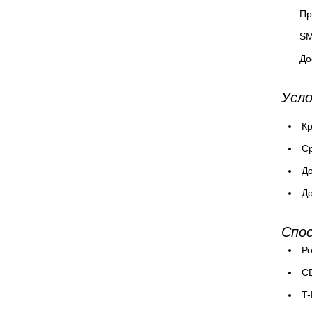
Пр
SM
До
Усло
Кр
Cр
До
До
Спо
Ро
СБ
T-