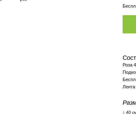
Беспл
Сост
Роза 4
Подко
Беспл
Лента
Разм
↕ 40 с