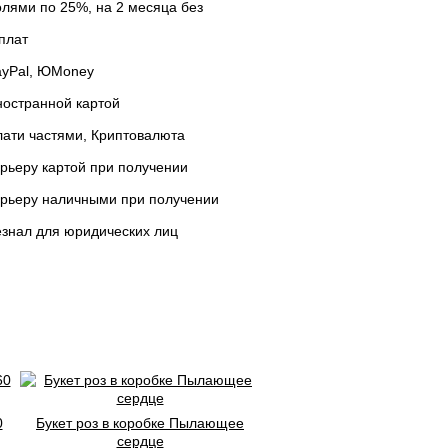
лями по 25%, на 2 месяца без
плат
ayPal, ЮMoney
остранной картой
ати частями, Криптовалюта
рьеру картой при получении
урьеру наличными при получении
знал для юридических лиц
0
Букет роз в коробке Пылающее
сердце