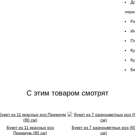
До
пере
P
Ин
Пл
Ку
К
Бе
C этим товаром смотрят
Букет из 11 красных роз
Букет из 7 разноцветных роз (6
Премиум (80 см)
см)