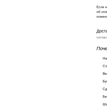
Если н
об это
помен
Дост
согла
Поч
На
Ст
Ве
Бу
Сд
Бе
Ша